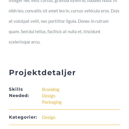
Integer nec velit cursus, gravida lorem id, sodales nulla. In
nibh leo, convallis sit amet leo in, cursus vehicula eros. Duis
at volutpat velit, nec porttitor ligula. Donec in rutrum
quam. Sed dui tellus, facilisis at nulla et, tincidunt
scelerisque arcu.
Projektdetaljer
Skills
Branding
Needed:
Design
Packaging
Kategorier:
Design