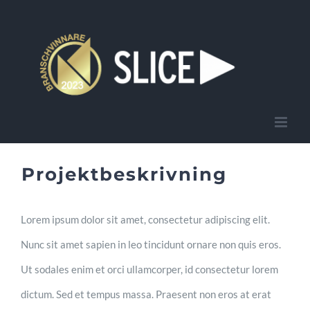
Fortsätt
till
innehållet
Projektbeskrivning
Lorem ipsum dolor sit amet, consectetur adipiscing elit.
Nunc sit amet sapien in leo tincidunt ornare non quis eros.
Ut sodales enim et orci ullamcorper, id consectetur lorem
dictum. Sed et tempus massa. Praesent non eros at erat