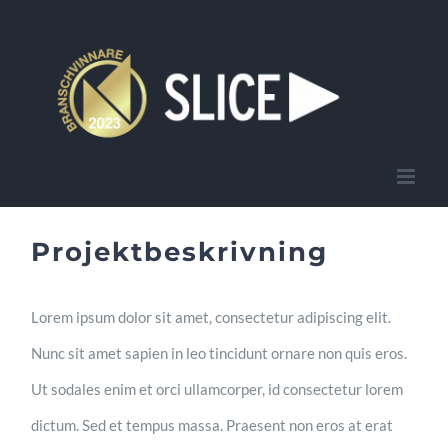
Fortsätt
till
innehållet
Projektbeskrivning
Lorem ipsum dolor sit amet, consectetur adipiscing elit.
Nunc sit amet sapien in leo tincidunt ornare non quis eros.
Ut sodales enim et orci ullamcorper, id consectetur lorem
dictum. Sed et tempus massa. Praesent non eros at erat