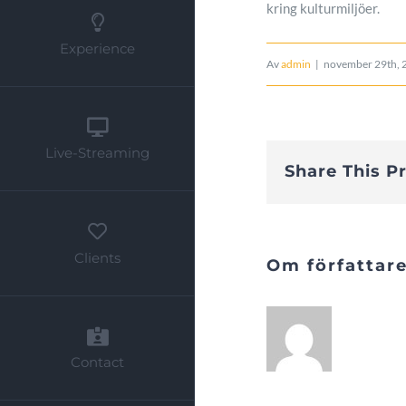
kring kulturmiljöer.
Experience
Av
admin
|
november 29th, 
Live-Streaming
Share This P
Clients
Om författar
Contact