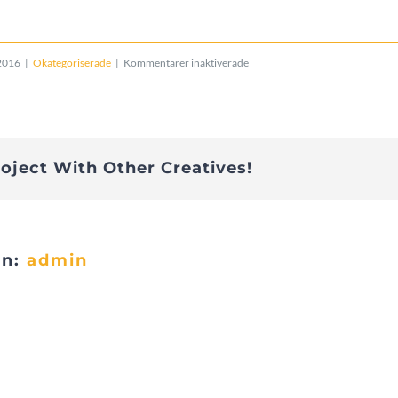
för
2016
|
Okategoriserade
|
Kommentarer inaktiverade
Integrerad
natur-
och
roject With Other Creatives!
kulturmiljövård
i
fjällen
en:
admin