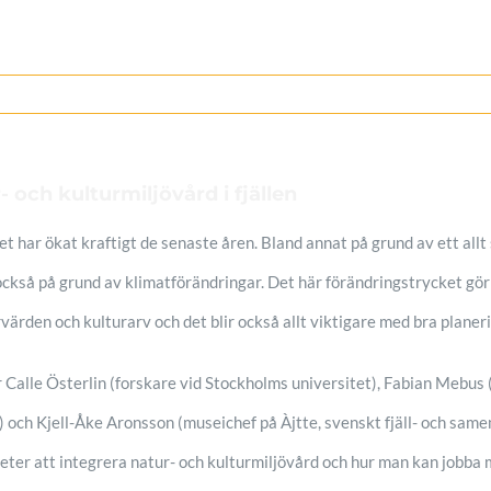
 och kulturmiljövård i fjällen
et har ökat kraftigt de senaste åren. Bland annat på grund av ett allt
ckså på grund av klimatförändringar. Det här förändringstrycket gör
ärden och kulturarv och det blir också allt viktigare med bra planer
r Calle Österlin (forskare vid Stockholms universitet), Fabian Mebu
och Kjell-Åke Aronsson (museichef på Àjtte, svenskt fjäll- och same
heter att integrera natur- och kulturmiljövård och hur man kan jobb