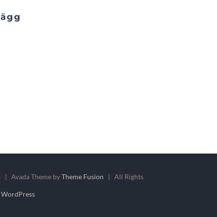
lägg
 | Avada Theme by
Theme Fusion
| All Rights
y
WordPress