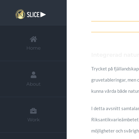
Fortsätt
till
innehållet
Home
Integrerad natur-
Trycket på fjällandskap
gruvetableringar, men o
About
kunna vårda både naturv
I detta avsnitt samtala
Riksantikvarieämbetet) 
Work
möjligheter och svårig